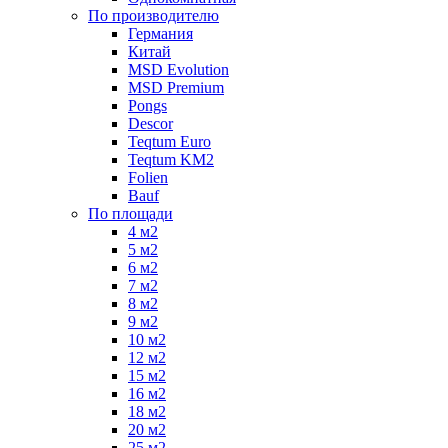
По производителю
Германия
Китай
MSD Evolution
MSD Premium
Pongs
Descor
Teqtum Euro
Teqtum KM2
Folien
Bauf
По площади
4 м2
5 м2
6 м2
7 м2
8 м2
9 м2
10 м2
12 м2
15 м2
16 м2
18 м2
20 м2
25 м2