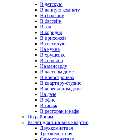
В детскую
В ванную комнату
На балконе
В бассейн
В зал
В коридор
В прихожей
В гостиную
На кухне
В хрущевке
В спальню
На мансарду
В частном доме
В новостройках
В квартиру-студию
В деревянном доме
На даче
В офис
В гараж
В ресторан и кафе
По районам
Расчет для типовых квартир
Двухкомнатная
Трехкомнатная
Однокомнатная