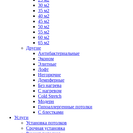
30 м2
35 м2
40 м2
45 м2
50 м2
55 м2
60 м2
65 м2
Другие
Антибактериальные
Эконом
Элитные
Лофт
Негорючие
Демпферные
Без нагрева
С нагревом
Cold Stretch
Модерн
Гипоаллергенные потолки
С блестками
Услуги
Установка потолков
Срочная установка