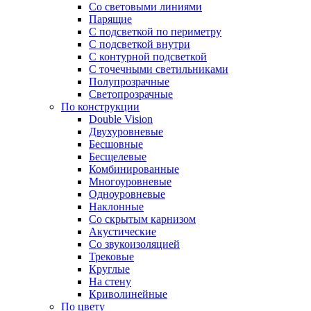
Со световыми линиями
Парящие
С подсветкой по периметру
С подсветкой внутри
С контурной подсветкой
С точечными светильниками
Полупрозрачные
Светопрозрачные
По конструкции
Double Vision
Двухуровневые
Бесшовные
Бесщелевые
Комбинированные
Многоуровневые
Одноуровневые
Наклонные
Со скрытым карнизом
Акустические
Со звукоизоляцией
Трековые
Круглые
На стену
Криволинейные
По цвету