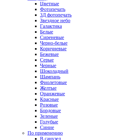
Цветные
Фотопечать
3Д фотопечать
Звездное небо
Галактика
Белые
Сиреневые
Черно-белые
Коричневые
Бежевые
Серые
Черные
Шоколадный
Шампань
Фиолетовые
Желтые
Оранжевые
Красные
Розовые
Бордовые
Зеленые
Голубые
Синие
По применению
В санузел