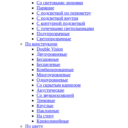
Со световыми линиями
Парящие
С подсветкой по периметру
С подсветкой внутри
С контурной подсветкой
С точечными светильниками
Полупрозрачные
Светопрозрачные
По конструкции
Double Vision
Двухуровневые
Бесшовные
Бесщелевые
Комбинированные
Многоуровневые
Одноуровневые
Со скрытым карнизом
Акустические
Со звукоизоляцией
Трековые
Круглые
Наклонные
На стену
Криволинейные
По цвету