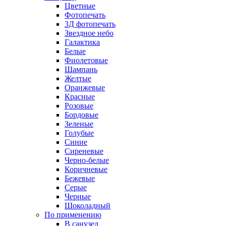
Цветные
Фотопечать
3Д фотопечать
Звездное небо
Галактика
Белые
Фиолетовые
Шампань
Желтые
Оранжевые
Красные
Розовые
Бордовые
Зеленые
Голубые
Синие
Сиреневые
Черно-белые
Коричневые
Бежевые
Серые
Черные
Шоколадный
По применению
В санузел