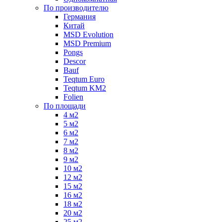
По производителю
Германия
Китай
MSD Evolution
MSD Premium
Pongs
Descor
Bauf
Teqtum Euro
Teqtum KM2
Folien
По площади
4 м2
5 м2
6 м2
7 м2
8 м2
9 м2
10 м2
12 м2
15 м2
16 м2
18 м2
20 м2
25 м2