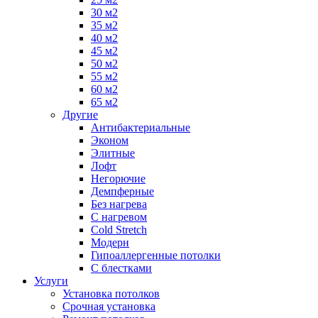
30 м2
35 м2
40 м2
45 м2
50 м2
55 м2
60 м2
65 м2
Другие
Антибактериальные
Эконом
Элитные
Лофт
Негорючие
Демпферные
Без нагрева
С нагревом
Cold Stretch
Модерн
Гипоаллергенные потолки
С блестками
Услуги
Установка потолков
Срочная установка