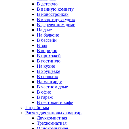
В детскую
В ванную комнату
В новостройках
В квартиру-студию
В деревянном доме
На даче
На балконе
В бассейн
В зал
В коридор
В прихожей
В гостиную
На кухне
В хрущевке
В спальню
На мансарду
В частном доме
В офис
В гараж
В ресторан и кафе
По районам
Расчет для типовых квартир
Двухкомнатная
Трехкомнатная
Однокомнатная