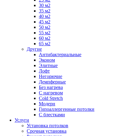
30 м2
35 м2
40 м2
45 м2
50 м2
55 м2
60 м2
65 м2
Другие
Антибактериальные
Эконом
Элитные
Лофт
Негорючие
Демпферные
Без нагрева
С нагревом
Cold Stretch
Модерн
Гипоаллергенные потолки
С блестками
Услуги
Установка потолков
Срочная установка