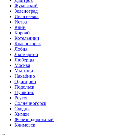
Дмитров
Жуковский
Зеленоград
Ивантеевка
Истра
Клин
Королёв
Котельники
Красногорск
Лобня
Лыткарино
Люберцы
Мoсква
Мытищи
Нахабино
Одинцово
Подольск
Пушкино
Реутов
Солнечногорск
Сходня
Химки
Железнодорожный
Климовск