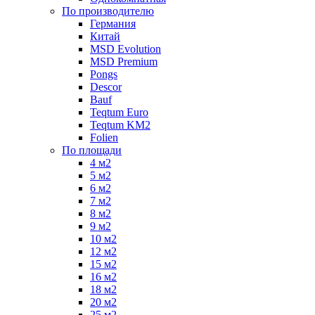
По производителю
Германия
Китай
MSD Evolution
MSD Premium
Pongs
Descor
Bauf
Teqtum Euro
Teqtum KM2
Folien
По площади
4 м2
5 м2
6 м2
7 м2
8 м2
9 м2
10 м2
12 м2
15 м2
16 м2
18 м2
20 м2
25 м2