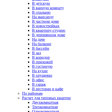
В детскую
В ванную комнату
В спальню
На мансарду
В частном доме
В новостройках
В квартиру-студию
В деревянном доме
На даче
На балконе
В бассейн
В зал
В коридор
В прихожей
В гостиную
На кухне
В хрущевке
В офис
В гараж
В ресторан и кафе
По районам
Расчет для типовых квартир
Двухкомнатная
Трехкомнатная
Однокомнатная