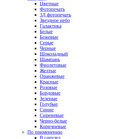
Цветные
Фотопечать
3Д фотопечать
Звездное небо
Галактика
Белые
Бежевые
Серые
Черные
Шоколадный
Шампань
Фиолетовые
Желтые
Оранжевые
Красные
Розовые
Бордовые
Зеленые
Голубые
Синие
Сиреневые
Черно-белые
Коричневые
По применению
В санузел