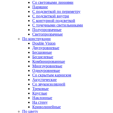
Со световыми линиями
Парящие
С подсветкой по периметру
С подсветкой внутри
С контурной подсветкой
С точечными светильниками
Полупрозрачные
Светопрозрачные
По конструкции
Double Vision
Двухуровневые
Бесшовные
Бесщелевые
Комбинированные
Многоуровневые
Одноуровневые
Со скрытым карнизом
Акустические
Со звукоизоляцией
Трековые
Круглые
Наклонные
На стену
Криволинейные
По цвету